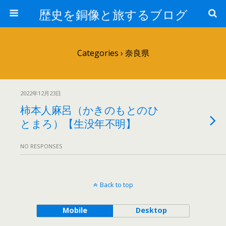
歴史を銅像と旅するブログ
Categories ›
奈良県
2022年12月23日
柿本人麻呂（かきのもとのひ
とまろ）【生没年不明】
NO RESPONSES
Back to top
Mobile
Desktop