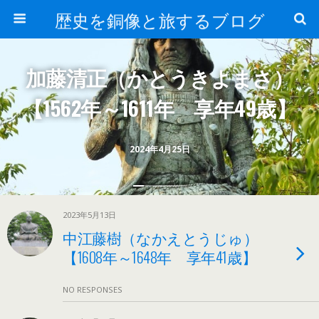
歴史を銅像と旅するブログ
加藤清正（かとうきよまさ）
【1562年～1611年 享年49歳】
2024年4月25日
2023年5月13日
中江藤樹（なかえとうじゅ）
【1608年～1648年 享年41歳】
NO RESPONSES