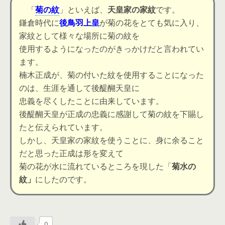
「
菊の紋
」といえば、
天皇家の家紋
です。
鎌倉時代に
後鳥羽上皇
が菊の花をとても気に入り、
家紋として様々な場所に菊の紋を
使用するようになったのがきっかけだと言われてい
ます。
楠木正成が、菊の付いた紋を使用することになった
のは、生涯を通して後醍醐天皇に
忠義を尽くしたことに由来しています。
後醍醐天皇が正成の忠義に感謝して
菊の紋を下賜し
た
と伝えられています。
しかし、天皇家の家紋を使うことに、身に余ること
だと思った正成は形を変えて
菊の花が水に流れているところを現した「
菊水の
紋」
にしたのです。
0