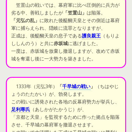
笠置山の戦いでは、幕府軍に比べ圧倒的に兵力が
劣る中、善戦しましたが
「笠置山」
は陥落。
「元弘の乱」
に敗れた後醍醐天皇とその側近は幕府
軍に捕らえられ、
隠岐に流罪
となりますが、
正成は、後醍醐天皇の息子である
護良親王
（もりよ
ししんのう）と共に
赤坂城
に逃げました。
一度は、赤坂城を放棄し撤退しますが、改めて赤坂
城を奪還し後に一大勢力を築きました。
1333年（元弘3年）
「
千早城の戦い
」
（ちはやじ
ょうのたたかい）が、勃発します。
この戦いに誘発された各地の反幕府勢力が挙兵し、
足利尊氏
（あしかがたかうじ）が、
「京都と天皇」を監視するために作った拠点を陥落
させ、千早城の幕府軍を撤退させます。