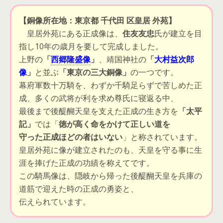
【銅像所在地：東京都 千代田 区皇居 外苑】
皇居外苑にある正成像は、
住友友忠
氏が建立を目
指し10年の歳月を要して完成しました。
上野の
「
西郷隆盛像
」
、靖国神社の
「
大村益次郎
像
」
と並ぶ
「東京の三大銅像」
の一つです。
幕府軍数十万騎を、わずか千騎足らずで苦しめた正
成、多くの武将が利を求め尊氏に寝返る中、
最後まで後醍醐天皇を支えた正成の生き方を
「太平
記」
では
「
徳が高く命をかけて正しい道を
守った正成ほどの者はいない
」
と称されています。
皇居外苑に像が建立されたのも、天皇を守る事に生
涯を捧げた正成の功績を称えてです。
この騎馬像は、隠岐から帰った後醍醐天皇を兵庫の
道筋で迎えた時の正成の勇姿と、
伝えられています。