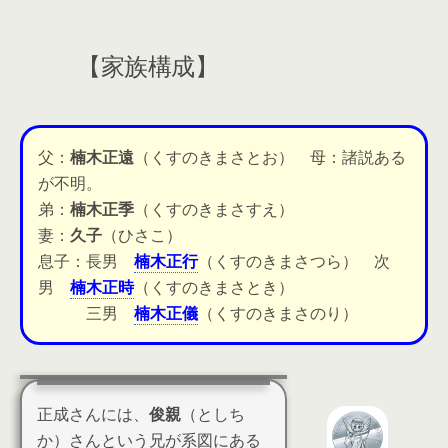
【家族構成】
父：
楠木正遠
（くすのきまさとお） 母：諸説ある
が不明。
弟：
楠木正季
（くすのきまさすえ）
妻：
久子
（ひさこ）
息子：長男
楠木正行
（くすのきまさつら） 次
男
楠木正時
（くすのきまさとき）
三男
楠木正儀
（くすのきまさのり）
正成さんには、
俊親
（としち
か）さんという兄が系図にある