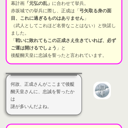
幕計画
「元弘の乱」
に合わせて挙兵。
赤坂城での挙兵に際し、正成は「
弓矢取る身の面
目、これに過ぎるものはありません
」
（武人としてこれほど名誉なことはない）と快諾し
ました。
「
戦いに敗れてもこの正成さえ生きていれば、必ず
ご運は開けるでしょう
」
と
後醍醐天皇に忠誠を誓ったと言われています。
何故、正成さんがここまで後醍
醐天皇さんに、忠誠を誓ったか
は
謎が多いんだよね。