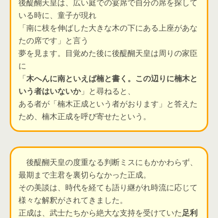
後醍醐天皇は、広い庭での宴席で自分の席を探して
いる時に、童子が現れ
「南に枝を伸ばした大きな木の下にある上座があな
たの席です」と言う
夢を見ます。目覚めた後に後醍醐天皇は周りの家臣
に
「
木へんに南といえば楠と書く。この辺りに楠木と
いう者はいないか
」と尋ねると、
ある者が「楠木正成という者がおります」と答えた
ため、楠木正成を呼び寄せたという。
後醍醐天皇の度重なる判断ミスにもかかわらず、
最期まで主君を裏切らなかった正成。
その美談は、時代を経ても語り継がれ時流に応じて
様々な解釈がされてきました。
正成は、武士たちから絶大な支持を受けていた
足利