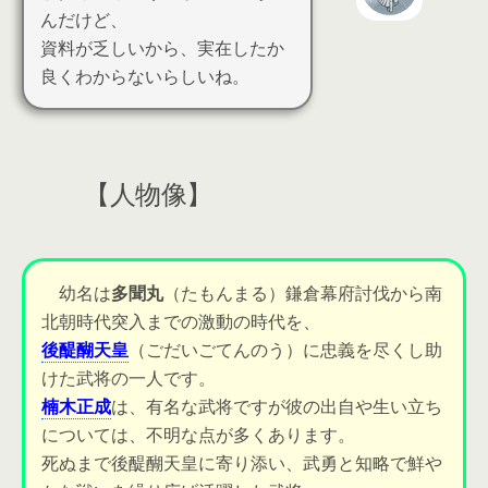
んだけど、
資料が乏しいから、実在したか
良くわからないらしいね。
【人物像】
幼名は
多聞丸
（たもんまる）鎌倉幕府討伐から南
北朝時代突入までの激動の時代を、
後醍醐天皇
（ごだいごてんのう）に
忠義を尽くし助
けた武将
の一人です。
楠木正成
は、有名な武将ですが彼の出自や生い立ち
については、不明な点が多くあります。
死ぬまで後醍醐天皇に寄り添い、武勇と知略で鮮や