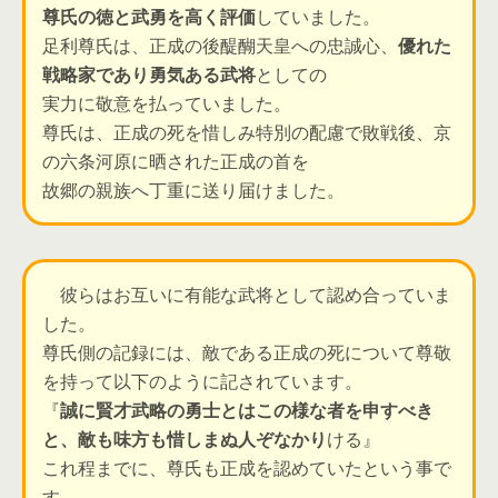
尊氏の徳と武勇を高く評価
していました。
足利尊氏は、正成の後醍醐天皇への忠誠心、
優れた
戦略家であり勇気ある武将
としての
実力に敬意を払っていました。
尊氏は、正成の死を惜しみ特別の配慮で敗戦後、京
の六条河原に晒された正成の首を
故郷の親族へ丁重に送り届けました。
彼らはお互いに有能な武将として認め合っていま
した。
尊氏側の記録には、敵である正成の死について尊敬
を持って以下のように記されています。
『
誠に賢才武略の勇士とはこの様な者を申すべき
と、敵も味方も惜しまぬ人ぞなかり
ける』
これ程までに、尊氏も正成を認めていたという事で
す。