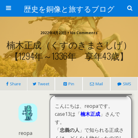
歴史を銅像と旅するブログ
2022年4月23日 • No Comments
楠木正成（くすのきまさしげ）
【1294年～1336年 享年43歳】
Share
Tweet
Pin
Mail
SMS
こんにちは、reopaです。
case13は「
楠木正成
」さんで
す。
「
忠義の人
」で知られる正成さ
reopa