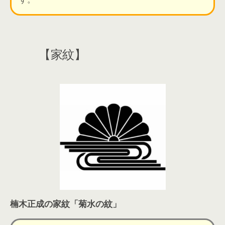
【家紋】
楠木正成の家紋
「菊水の紋」